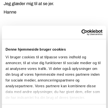
Jeg glæder mig til at se jer.
Hanne
Tilmeld dig ved at klikke på kirkens
navn.
Denne hjemmeside bruger cookies
Næste hold bliver:
Vi bruger cookies til at tilpasse vores indhold og
Onsdag den 30. september i
Sct. Jørgens Kirke
annoncer, til at vise dig funktioner til sociale medier og til
at analysere vores trafik. Vi deler også oplysninger om
Onsdag den 6. januar i Høje Kolstrup Kirke
din brug af vores hjemmeside med vores partnere inden
(tilmelding ikke åben endnu)
for sociale medier, annonceringspartnere og
analysepartnere. Vores partnere kan kombinere disse
Onsdag den 7. april (tilmelding ikke åben endnu)
data med andre oplysninger, du har givet dem, eller som
de har indsamlet fra din brug af deres tjenester.