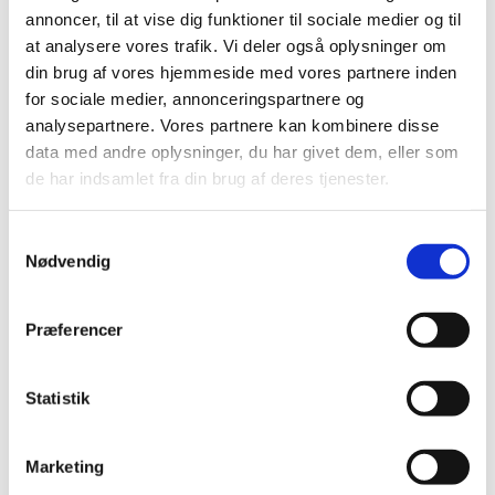
annoncer, til at vise dig funktioner til sociale medier og til
Lørdagsdåb er en gang pr. måned i hver af vore tre
at analysere vores trafik. Vi deler også oplysninger om
kirker.
din brug af vores hjemmeside med vores partnere inden
for sociale medier, annonceringspartnere og
analysepartnere. Vores partnere kan kombinere disse
data med andre oplysninger, du har givet dem, eller som
de har indsamlet fra din brug af deres tjenester.
Samtykkevalg
Nødvendig
Præferencer
Statistik
Marketing