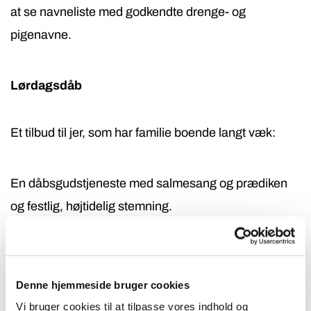
at se navneliste med godkendte drenge- og
pigenavne.
Lørdagsdåb
Et tilbud til jer, som har familie boende langt væk:
En dåbsgudstjeneste med salmesang og prædiken
og festlig, højtidelig stemning.
Et alternativ til søndagshøjmessen kl. 09.30 og 11.00.
Denne hjemmeside bruger cookies
Vi bruger cookies til at tilpasse vores indhold og
Alle er velkomne til lørdagsgudstjenesterne kl. 11.00.