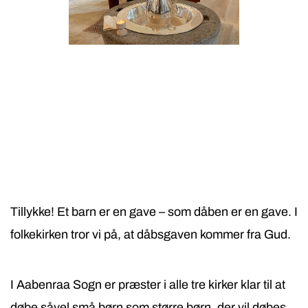
Tillykke! Et barn er en gave – som dåben er en gave. I
folkekirken tror vi på, at dåbsgaven kommer fra Gud.
I Aabenraa Sogn er præster i alle tre kirker klar til at
døbe såvel små børn som større børn, der vil døbes