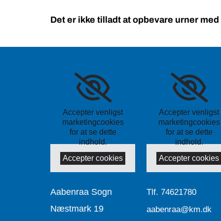
Det er ikke tilladt at opbevare urner med
Accepter venligst
Accepter venligst
marketingcookies
marketingcookies
for at se dette
for at se dette
indhold.
indhold.
Accepter cookies
Accepter cookies
Aabenraa Sogn
Tlf.
74621780
Næstmark 19
aabenraa@km.dk