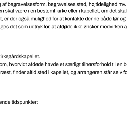
g af begravelsesform, begravelses sted, højtidelighed mv
en skal være i en bestemt kirke eller i kapellet, om det s
st, er der også mulighed for at kontakte denne både før og 
ages det som udtryk for, at afdøde ikke ønsker medvirken a
kirkegårdskapellet.
om, hvorvidt afdøde havde et særligt tilhørsforhold til en b
æst, finder altid sted i kapellet, og arrangøren står selv f
gende tidspunkter: