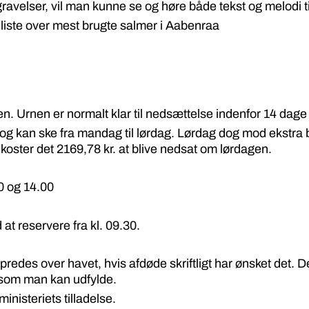
velser, vil man kunne se og høre både tekst og melodi til
 liste over mest brugte salmer i Aabenraa
. Urnen er normalt klar til nedsættelse indenfor 14 dage 
g kan ske fra mandag til lørdag. Lørdag dog mod ekstra be
oster det 2169,78 kr. at blive nedsat om lørdagen.
0 og 14.00
at reservere fra kl. 09.30.
redes over havet, hvis afdøde skriftligt har ønsket det. D
 som man kan udfylde.
nisteriets tilladelse.