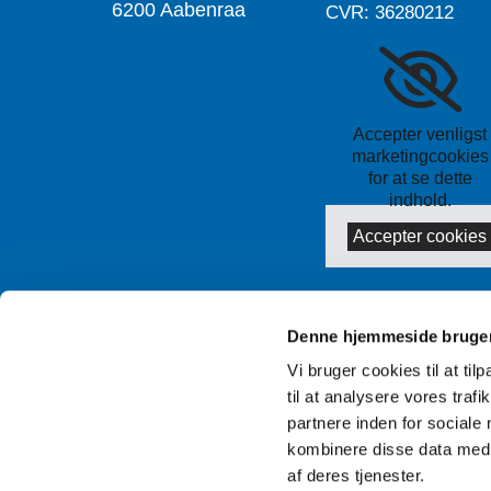
6200 Aabenraa
CVR: 36280212
Accepter venligst
marketingcookies
for at se dette
indhold.
Accepter cookies
Denne hjemmeside bruger
Vi bruger cookies til at til
til at analysere vores tra
partnere inden for sociale
kombinere disse data med a
af deres tjenester.