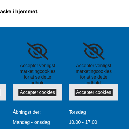
 aske i hjemmet.
Accepter venligst
Accepter venligst
marketingcookies
marketingcookies
for at se dette
for at se dette
indhold.
indhold.
Accepter cookies
Accepter cookies
Åbningstider:
Torsdag
Mandag - onsdag
10.00 - 17.00