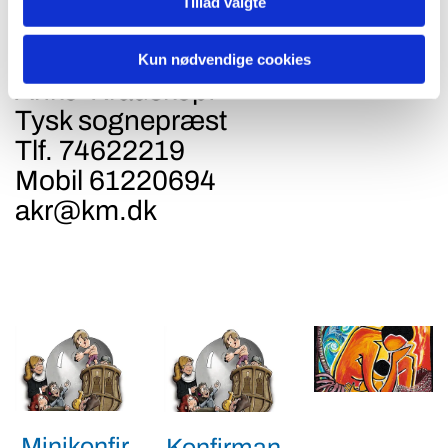
Tillad valgte
Kontakt:
Aabenraa Sogn
Kun nødvendige cookies
Anke Krauskopf
Tysk sognepræst
Tlf. 74622219
Mobil 61220694
akr@km.dk
Minikonfir
Konfirman