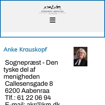
Anke Krauskopf
Sognepræst - Den
tyske del af
menigheden
Callesensgade 8
6200 Aabenraa
Tlf.: 61 22 06 94
E-mail: akr@km.dk