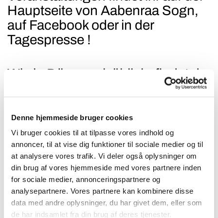
Hauptseite von Aabenraa Sogn,
auf Facebook oder in der
Tagespresse !
Wie in Dänemark üblich, findet der
Konfirmandenunterricht und der
Minikonfirmandenunterricht
klassenweise statt. Pastorin Anke
Denne hjemmeside bruger cookies
Krauskopf unterrichtet die
Vi bruger cookies til at tilpasse vores indhold og
Konfirmand*innen der 7. Klasse
annoncer, til at vise dig funktioner til sociale medier og til
at analysere vores trafik. Vi deler også oplysninger om
und die Minikonfirmand*innen der
din brug af vores hjemmeside med vores partnere inden
3. Klasse der Deutschen
for sociale medier, annonceringspartnere og
Privatschule Apenrade (DPA)
analysepartnere. Vores partnere kan kombinere disse
data med andre oplysninger, du har givet dem, eller som
Des Weiteren gibt es ein
de har indsamlet fra din brug af deres tjenester.