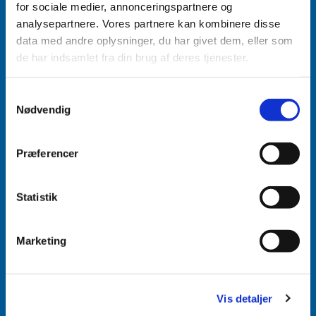
for sociale medier, annonceringspartnere og
analysepartnere. Vores partnere kan kombinere disse
data med andre oplysninger, du har givet dem, eller som
de har indsamlet fra din brug af deres tjenester.
Samtykkevalg
Nødvendig
Accepter venligst marketingcookies for at se
dette indhold.
Præferencer
Accepter cookies
Tlf.
74621780
Statistik
aabenraa@km.dk
CVR: 36280212
Marketing
Vis detaljer
Accepter venligst marketingcookies for at se