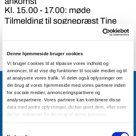
ankomst
Kl. 15.00 - 17.00: møde
Tilmelding til sognepræst Tine
Baarts Andsager på
mail tba@km.dk eller på
telefon 74 62 15 78
Denne hjemmeside bruger cookies
Vi bruger cookies til at tilpasse vores indhold og
annoncer, til at vise dig funktioner til sociale medier og til
at analysere vores trafik. Vi deler også oplysninger om
din brug af vores hjemmeside med vores partnere inden
for sociale medier, annonceringspartnere og
analysepartnere. Vores partnere kan kombinere disse
Accepter venligst marketingcookies for at se
data med andre oplysninger, du har givet dem, eller som
dette indhold.
de har indsamlet fra din brug af deres tjenester.
Accepter cookies
Samtykkevalg
Aabenraa Sogn