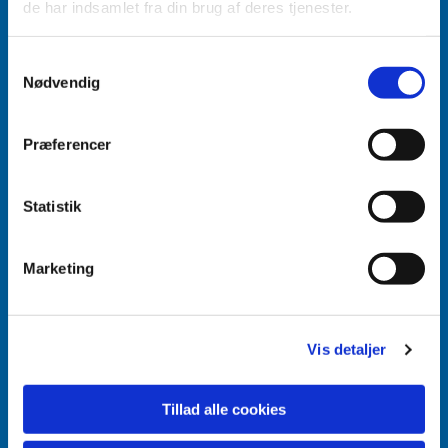
de har indsamlet fra din brug af deres tjenester.
Accepter venligst marketingcookies for at se
Samtykkevalg
dette indhold.
Nødvendig
Accepter cookies
Præferencer
Aabenraa Sogn
Næstmark 19
Statistik
6200 Aabenraa
Marketing
Vis detaljer
Tillad alle cookies