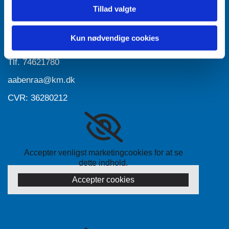
Tillad valgte
Accepter venligst marketingcookies for at se
dette indhold.
Accepter cookies
Kun nødvendige cookies
Tlf.
74621780
aabenraa@km.dk
CVR: 36280212
Accepter venligst marketingcookies for at se
dette indhold.
Accepter cookies