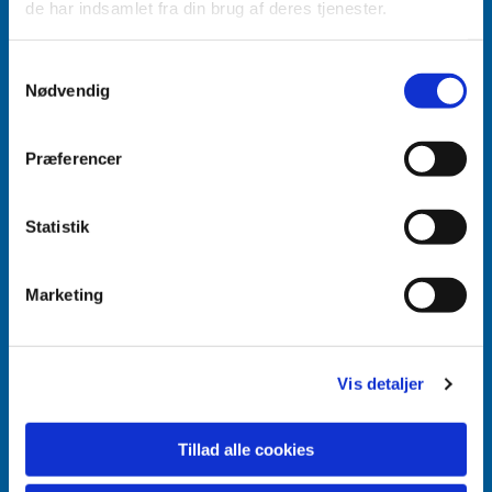
de har indsamlet fra din brug af deres tjenester.
Accepter venligst marketingcookies for at se
Samtykkevalg
dette indhold.
Nødvendig
Accepter cookies
Præferencer
Aabenraa Sogn
Næstmark 19
Statistik
6200 Aabenraa
Marketing
Vis detaljer
Tillad alle cookies