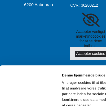
6200 Aabenraa
CVR: 36280212
Accepter venligst
marketingcookies
for at se dette
indhold.
Accepter cookies
Denne hjemmeside bruger
Vi bruger cookies til at til
til at analysere vores tra
partnere inden for sociale
kombinere disse data med a
af deres tjenester.