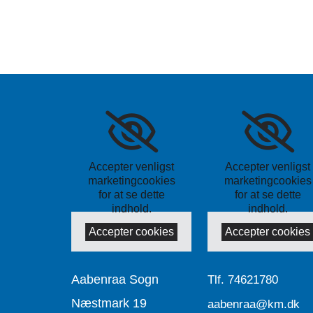
Accepter venligst
Accepter venligst
marketingcookies
marketingcookies
for at se dette
for at se dette
indhold.
indhold.
Accepter cookies
Accepter cookies
Aabenraa Sogn
Tlf.
74621780
Næstmark 19
aabenraa@km.dk