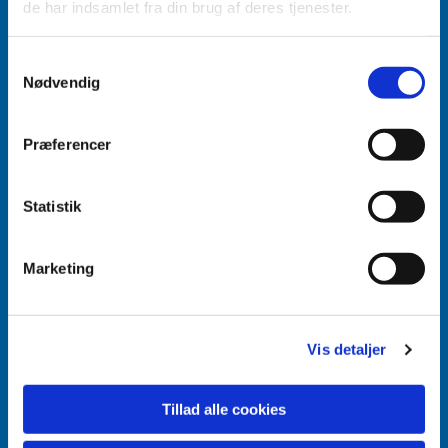
de har indsamlet fra din brug af deres tjenester.
Accepter venligst marketingcookies for at se
Samtykkevalg
dette indhold.
Nødvendig
Accepter cookies
Præferencer
Aabenraa Sogn
Næstmark 19
Statistik
6200 Aabenraa
Marketing
Vis detaljer
Tillad alle cookies