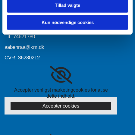
Tillad valgte
Accepter venligst marketingcookies for at se
dette indhold.
Accepter cookies
Kun nødvendige cookies
Tlf.
74621780
aabenraa@km.dk
CVR: 36280212
Accepter venligst marketingcookies for at se
dette indhold.
Accepter cookies