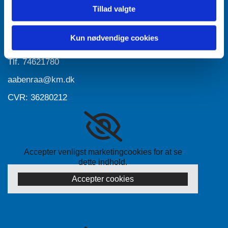
Tillad valgte
Accepter venligst marketingcookies for at se
dette indhold.
Accepter cookies
Kun nødvendige cookies
Tlf.
74621780
aabenraa@km.dk
CVR: 36280212
Accepter venligst marketingcookies for at se
dette indhold.
Accepter cookies