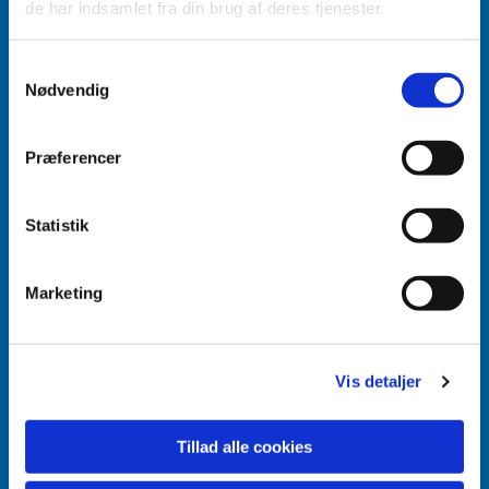
de har indsamlet fra din brug af deres tjenester.
Accepter venligst marketingcookies for at se
Samtykkevalg
dette indhold.
Nødvendig
Accepter cookies
Præferencer
Aabenraa Sogn
Næstmark 19
Statistik
6200 Aabenraa
Marketing
Vis detaljer
Tillad alle cookies