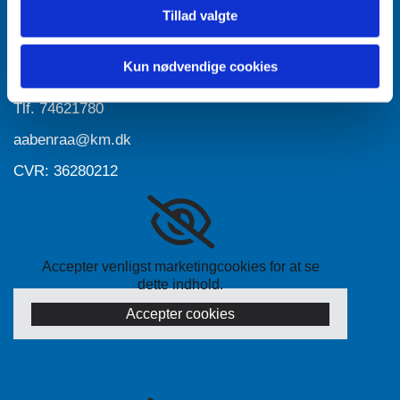
Tillad valgte
Accepter venligst marketingcookies for at se
dette indhold.
Accepter cookies
Kun nødvendige cookies
Tlf.
74621780
aabenraa@km.dk
CVR: 36280212
Accepter venligst marketingcookies for at se
dette indhold.
Accepter cookies