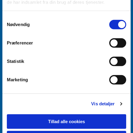
de har indsamlet fra din brug af deres tjenester.
Accepter venligst marketingcookies for at se
Samtykkevalg
dette indhold.
Nødvendig
Accepter cookies
Præferencer
Aabenraa Sogn
Næstmark 19
Statistik
6200 Aabenraa
Marketing
Vis detaljer
Tillad alle cookies