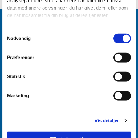
analysepartnere. Vores partnere kan kombinere disse
data med andre oplysninger, du har givet dem, eller som
de har indsamlet fra din brug af deres tjenester.
Samtykkevalg
Nødvendig
Accepter venligst marketingcookies for at se
dette indhold.
Præferencer
Accepter cookies
Aabenraa Sogn
Statistik
Næstmark 19
6200 Aabenraa
Marketing
Vis detaljer