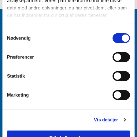
analysepartnere. Vores partnere kan kombinere disse
data med andre oplysninger, du har givet dem, eller som
de har indsamlet fra din brug af deres tjenester.
Samtykkevalg
Nødvendig
Accepter venligst marketingcookies for at se
dette indhold.
Præferencer
Accepter cookies
Aabenraa Sogn
Statistik
Næstmark 19
6200 Aabenraa
Marketing
Vis detaljer