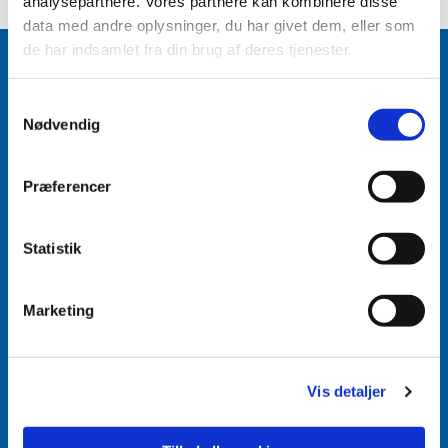
analysepartnere. Vores partnere kan kombinere disse
data med andre oplysninger, du har givet dem, eller som
de har indsamlet fra din brug af deres tjenester.
Samtykkevalg
Nødvendig
Accepter venligst marketingcookies for at se
dette indhold.
Præferencer
Accepter cookies
Aabenraa Sogn
Statistik
Næstmark 19
6200 Aabenraa
Marketing
Vis detaljer