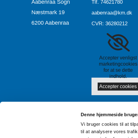
Aabenraa Sogn
Tlf.
74621780
Næstmark 19
aabenraa@km.dk
6200 Aabenraa
CVR: 36280212
Accepter venligst
marketingcookies
for at se dette
indhold.
Accepter cookies
Denne hjemmeside bruger
Vi bruger cookies til at til
til at analysere vores tra