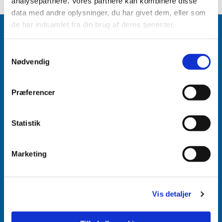
analysepartnere. Vores partnere kan kombinere disse
data med andre oplysninger, du har givet dem, eller som
de har indsamlet fra din brug af deres tjenester.
Samtykkevalg
Nødvendig
Accepter venligst marketingcookies for at se
dette indhold.
Præferencer
Accepter cookies
Aabenraa Sogn
Statistik
Næstmark 19
6200 Aabenraa
Marketing
Vis detaljer