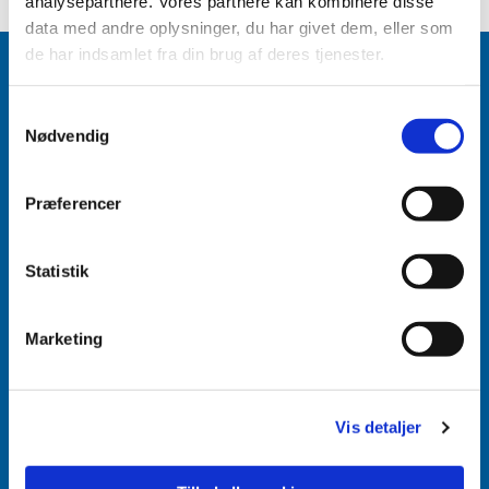
analysepartnere. Vores partnere kan kombinere disse
data med andre oplysninger, du har givet dem, eller som
de har indsamlet fra din brug af deres tjenester.
Samtykkevalg
Nødvendig
Accepter venligst marketingcookies for at se
dette indhold.
Præferencer
Accepter cookies
Aabenraa Sogn
Statistik
Næstmark 19
6200 Aabenraa
Marketing
Vis detaljer