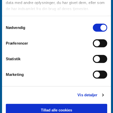
data med andre oplysninger, du har givet dem, eller som
de har indsamlet fra din brug af deres tjenester.
Samtykkevalg
Nødvendig
Accepter venligst marketingcookies for at se
dette indhold.
Accepter cookies
Præferencer
Aabenraa Sogn
Statistik
Næstmark 19
6200 Aabenraa
Marketing
Vis detaljer
Tillad alle cookies