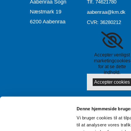
Aabenraa Sogn
Tlf.
74621780
Næstmark 19
aabenraa@km.dk
6200 Aabenraa
CVR: 36280212
Accepter venligst
marketingcookies
for at se dette
indhold.
Accepter cookies
Denne hjemmeside bruger
Vi bruger cookies til at til
til at analysere vores tra