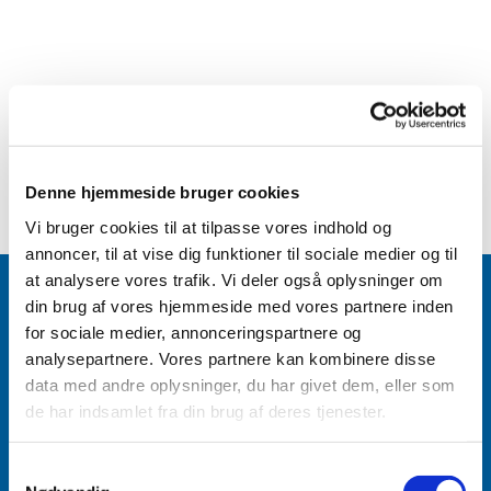
Denne hjemmeside bruger cookies
Vi bruger cookies til at tilpasse vores indhold og
annoncer, til at vise dig funktioner til sociale medier og til
at analysere vores trafik. Vi deler også oplysninger om
din brug af vores hjemmeside med vores partnere inden
for sociale medier, annonceringspartnere og
analysepartnere. Vores partnere kan kombinere disse
Accepter venligst marketingcookies for at se
data med andre oplysninger, du har givet dem, eller som
dette indhold.
de har indsamlet fra din brug af deres tjenester.
Accepter cookies
Samtykkevalg
Aabenraa Sogn