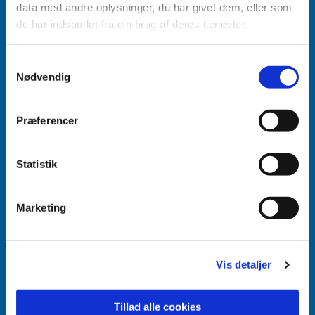
data med andre oplysninger, du har givet dem, eller som
de har indsamlet fra din brug af deres tjenester.
Samtykkevalg
Nødvendig
Accepter venligst marketingcookies for at se
dette indhold.
Accepter cookies
Præferencer
Aabenraa Sogn
Statistik
Næstmark 19
6200 Aabenraa
Marketing
Vis detaljer
Tillad alle cookies