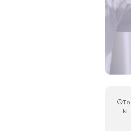
To
kl.