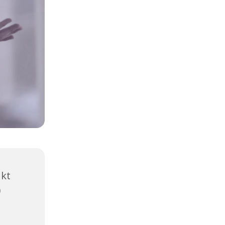
nkt
0