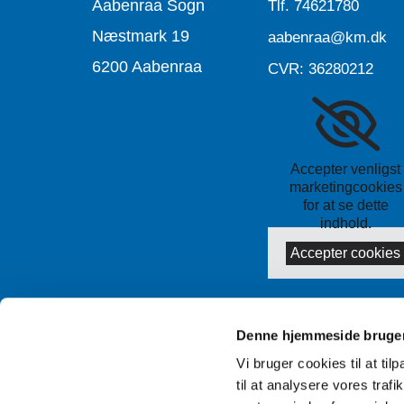
Aabenraa Sogn
Tlf.
74621780
Næstmark 19
aabenraa@km.dk
6200 Aabenraa
CVR: 36280212
Accepter venligst
marketingcookies
for at se dette
indhold.
Accepter cookies
Denne hjemmeside bruger
Vi bruger cookies til at til
til at analysere vores tra