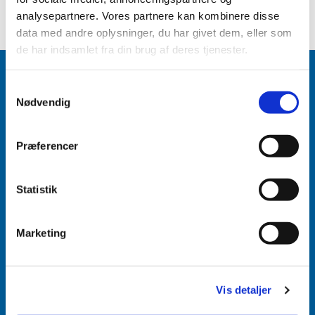
analysepartnere. Vores partnere kan kombinere disse
data med andre oplysninger, du har givet dem, eller som
de har indsamlet fra din brug af deres tjenester.
Samtykkevalg
Nødvendig
Accepter venligst marketingcookies for at se
dette indhold.
Præferencer
Accepter cookies
Statistik
Aabenraa Sogn
Næstmark 19
Marketing
6200 Aabenraa
Vis detaljer