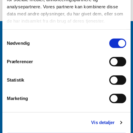
analysepartnere. Vores partnere kan kombinere disse
data med andre oplysninger, du har givet dem, eller som
de har indsamlet fra din brug af deres tjenester.
Samtykkevalg
Nødvendig
Accepter venligst marketingcookies for at se
dette indhold.
Præferencer
Accepter cookies
Statistik
Aabenraa Sogn
Næstmark 19
Marketing
6200 Aabenraa
Vis detaljer