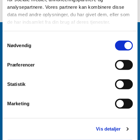
analysepartnere. Vores partnere kan kombinere disse
data med andre oplysninger, du har givet dem, eller som
de har indsamlet fra din brug af deres tjenester.
Samtykkevalg
Nødvendig
Accepter venligst marketingcookies for at se
dette indhold.
Præferencer
Accepter cookies
Statistik
Aabenraa Sogn
Næstmark 19
Marketing
6200 Aabenraa
Vis detaljer