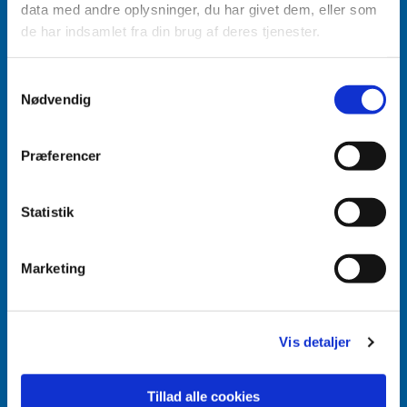
data med andre oplysninger, du har givet dem, eller som
de har indsamlet fra din brug af deres tjenester.
Samtykkevalg
Nødvendig
Accepter venligst marketingcookies for at se
dette indhold.
Accepter cookies
Præferencer
Aabenraa Sogn
Statistik
Næstmark 19
6200 Aabenraa
Marketing
Vis detaljer
Tillad alle cookies