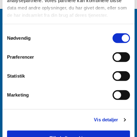
analysepartnere. Vores partnere kan kombinere disse
data med andre oplysninger, du har givet dem, eller som
de har indsamlet fra din brug af deres tjenester.
Samtykkevalg
Nødvendig
Accepter venligst marketingcookies for at se
dette indhold.
Præferencer
Accepter cookies
Aabenraa Sogn
Statistik
Næstmark 19
6200 Aabenraa
Marketing
Vis detaljer