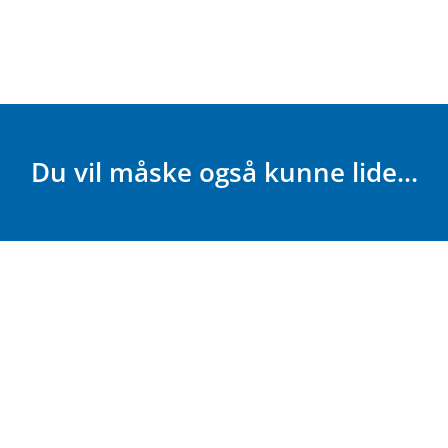
Du vil måske også kunne lide...