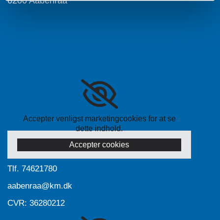
6200 Aabenraa
Accepter venligst marketingcookies for at se
dette indhold.
Accepter cookies
Tlf.
74621780
aabenraa@km.dk
CVR: 36280212