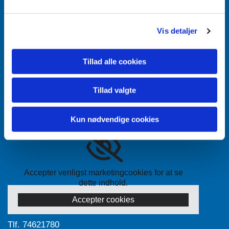
Aabenraa Sogn
Vis detaljer
Næstmark 19
6200 Aabenraa
Tillad alle cookies
Tillad valgte
Kun nødvendige cookies
Accepter venligst marketingcookies for at se
dette indhold.
Accepter cookies
Tlf.
74621780