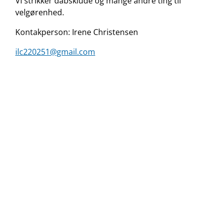
Vi strikker dåbsklude og mange andre ting til
velgørenhed.
Kontakperson: Irene Christensen
ilc220251@gmail.com