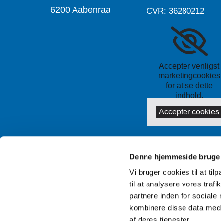
6200 Aabenraa
CVR: 36280212
Accepter venligst
marketingcookies
for at se dette
indhold.
Accepter cookies
Denne hjemmeside bruger
Vi bruger cookies til at til
til at analysere vores tra
partnere inden for sociale
kombinere disse data med a
af deres tjenester.