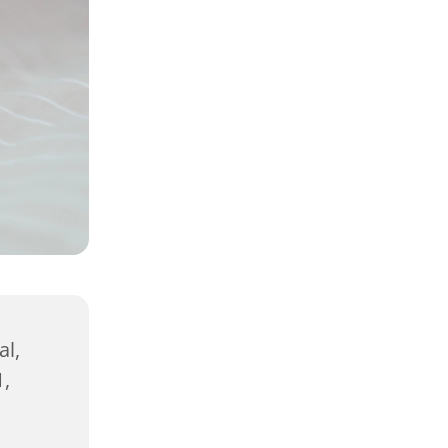
al,
1,