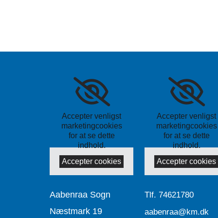
Accepter venligst
Accepter venligst
marketingcookies
marketingcookies
for at se dette
for at se dette
indhold.
indhold.
Accepter cookies
Accepter cookies
Aabenraa Sogn
Tlf.
74621780
Næstmark 19
aabenraa@km.dk