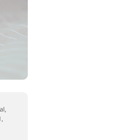
al,
1,