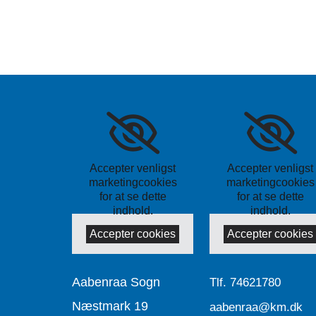
Accepter venligst
Accepter venligst
marketingcookies
marketingcookies
for at se dette
for at se dette
indhold.
indhold.
Accepter cookies
Accepter cookies
Aabenraa Sogn
Tlf.
74621780
Næstmark 19
aabenraa@km.dk