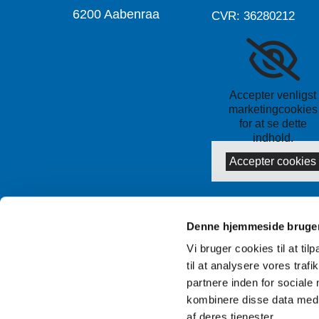
6200 Aabenraa
CVR: 36280212
Accepter venligst
marketingcookies
for at se dette
indhold.
Accepter cookies
Denne hjemmeside bruger
Vi bruger cookies til at til
til at analysere vores tra
partnere inden for sociale
kombinere disse data med a
af deres tjenester.