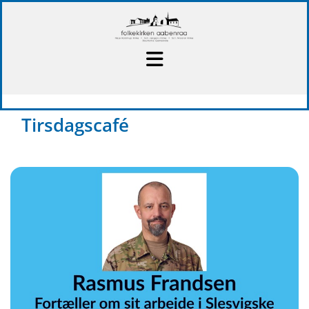
Tirsdagscafé