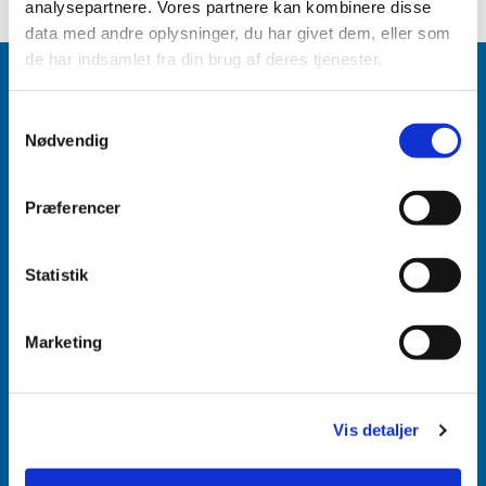
analysepartnere. Vores partnere kan kombinere disse
data med andre oplysninger, du har givet dem, eller som
de har indsamlet fra din brug af deres tjenester.
Samtykkevalg
Nødvendig
Accepter venligst marketingcookies for at se
dette indhold.
Præferencer
Accepter cookies
Aabenraa Sogn
Statistik
Næstmark 19
Marketing
6200 Aabenraa
Vis detaljer